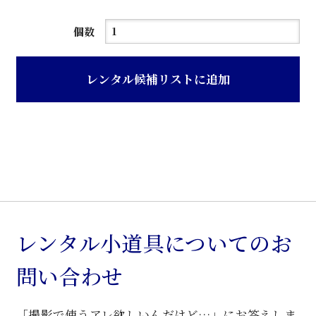
茶
個数
色
木
レンタル候補リストに追加
目
デ
コ
ラ
張
り
洋
服
レンタル小道具についてのお
箪
問い合わせ
笥
個
「撮影で使うアレ欲しいんだけど…」にお答えしま