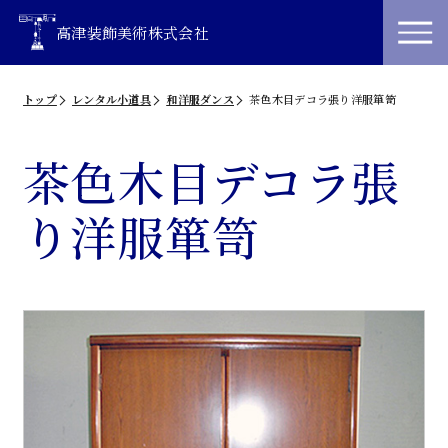
高津装飾美術株式会社
トップ
レンタル小道具
和洋服ダンス
茶色木目デコラ張り洋服箪笥
茶色木目デコラ張
り洋服箪笥