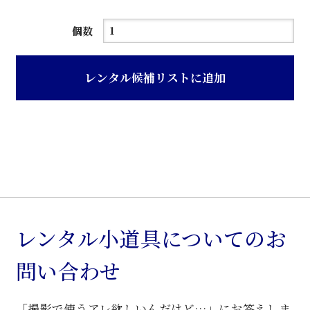
茶
個数
色
レ
レンタル候補リストに追加
ザ
ー
張
ク
ラ
シ
ッ
ク
レンタル小道具についてのお
会
問い合わせ
議
椅
「撮影で使うアレ欲しいんだけど…」にお答えしま
子