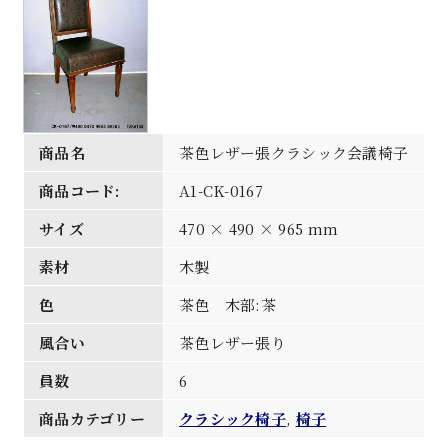
商品名
茶色レザー張クラシック会議椅子
商品コード:
A1-CK-0167
サイズ
470 × 490 × 965 mm
素材
木製
色
茶色 木部:茶
風合い
茶色レザー張り
員数
6
商品カテゴリー
クラシック椅子
,
椅子