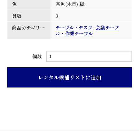
色
茶色(木目) 脚:
員数
3
商品カテゴリー
テーブル・デスク
,
会議テーブ
ル・作業テーブル
茶
個数
木
目
レンタル候補リストに追加
天
板
パ
イ
プ
会
議