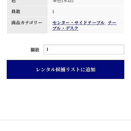
色
茶色(木目)
員数
1
商品カテゴリー
センター・サイドテーブル
,
テー
ブル・デスク
茶
個数
木
目
レンタル候補リストに追加
デ
コ
ラ
張
天
板
応