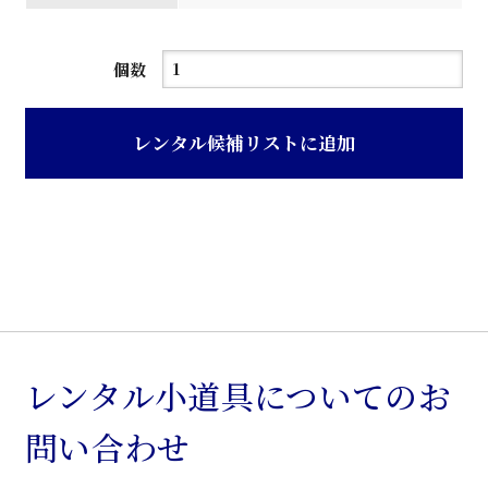
茶
個数
レ
ザ
レンタル候補リストに追加
ー
張
旧
型
回
転
ア
ー
レンタル小道具についてのお
ム
問い合わせ
椅
子