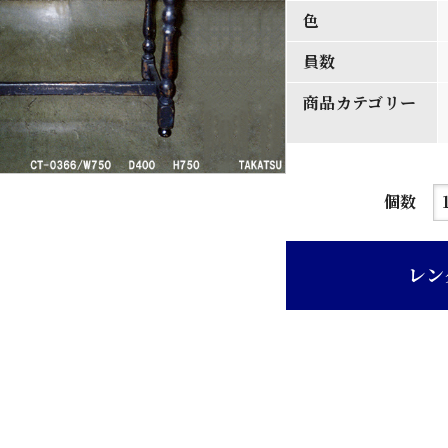
色
員数
商品カテゴリー
茶
個数
ペ
ン
レン
引
出
付
き
ク