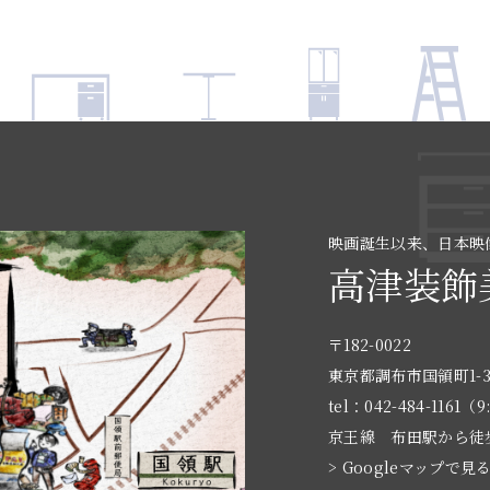
映画誕生以来、日本映
高津装飾
〒182-0022
東京都調布市国領町1-3
tel：042-484-1161（9
京王線 布田駅から徒
> Googleマップで見