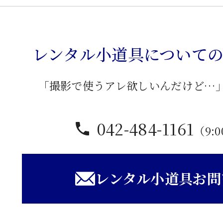
ラ
シ
ッ
レンタル小道具について
ク
卓
子
「撮影で使うアレ欲しいんだけど…
個
042-484-1161
（9:0
レンタル小道具お問