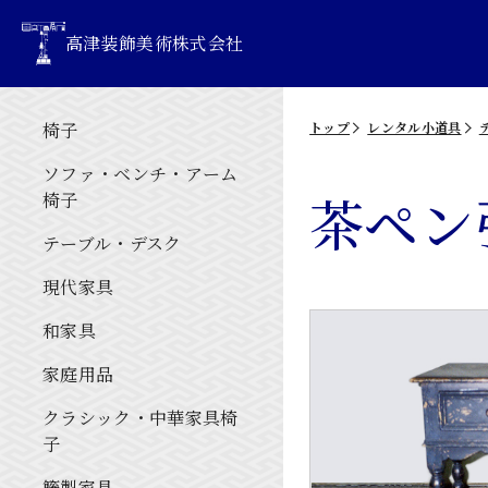
高津装飾美術株式会社
椅子
トップ
レンタル小道具
ソファ・ベンチ・アーム
茶ペン
椅子
テーブル・デスク
現代家具
和家具
家庭用品
クラシック・中華家具椅
子
籐製家具