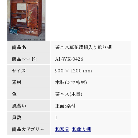
商品名
茶ニス草花螺鈿入り飾り棚
商品コード:
A1-WK-0426
サイズ
900 × 1200 mm
素材
木製(シマ柿材)
色
茶ニス(木目)
風合い
正面:桑材
員数
1
商品カテゴリー
和家具
,
和飾り棚