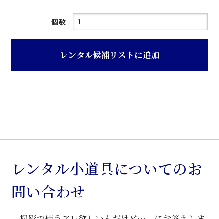
茶
個数
ニ
ス
レンタル候補リストに追加
草
花
螺
鈿
入
り
飾
り
レンタル小道具についてのお
棚
問い合わせ
個
「撮影で使うアレ欲しいんだけど…」にお答えしま