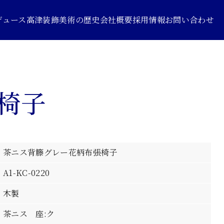
デュース
高津装飾美術の歴史
会社概要
採用情報
お問い合わせ
椅子
茶ニス背籐グレー花柄布張椅子
A1-KC-0220
木製
茶ニス 座:ク