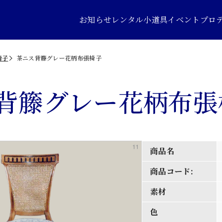
お知らせ
レンタル小道具
イベントプロ
椅子
茶ニス背籐グレー花柄布張椅子
背籐グレー花柄布張
商品名
商品コード:
素材
色