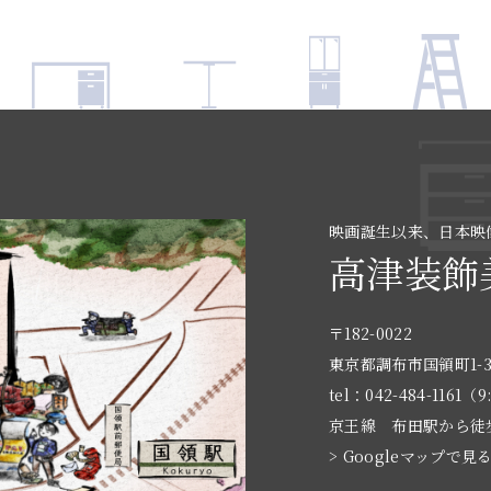
映画誕生以来、日本映
高津装飾
〒182-0022
東京都調布市国領町1-3
tel：042-484-1161（9
京王線 布田駅から徒
> Googleマップで見