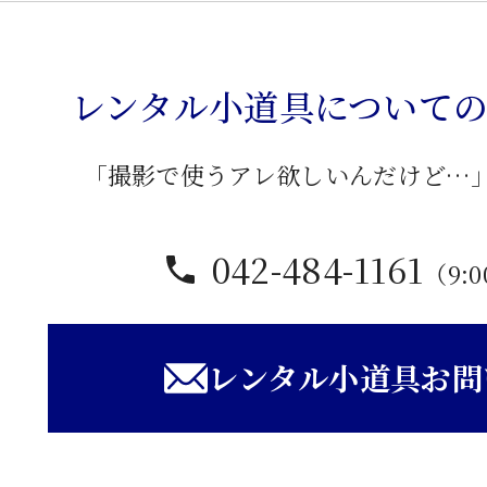
柄
布
張
レンタル小道具について
椅
子
「撮影で使うアレ欲しいんだけど…
個
042-484-1161
（9:0
レンタル小道具お問