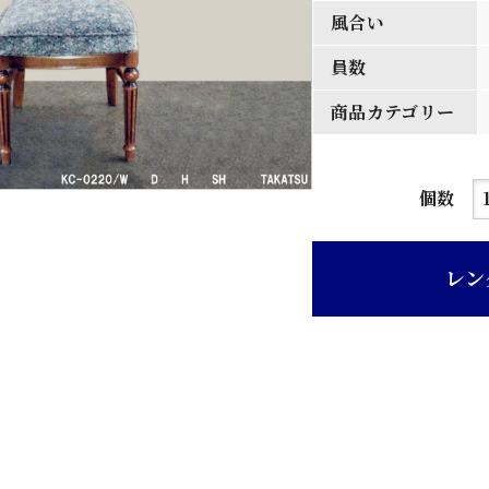
風合い
員数
商品カテゴリー
茶
個数
ニ
ス
レン
背
籐
グ
レ
ー
花