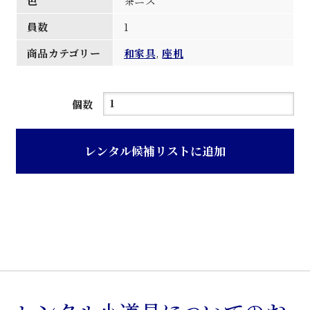
色
茶ニス
員数
1
商品カテゴリー
和家具
,
座机
茶
個数
ニ
ス
レンタル候補リストに追加
杉
材
引
出
し
付
き
文