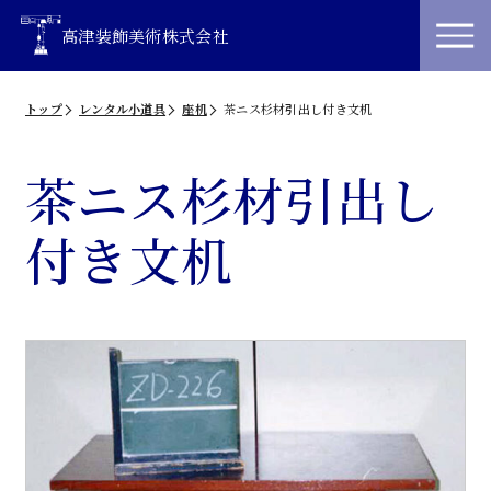
高津装飾美術株式会社
トップ
レンタル小道具
座机
茶ニス杉材引出し付き文机
茶ニス杉材引出し
付き文机