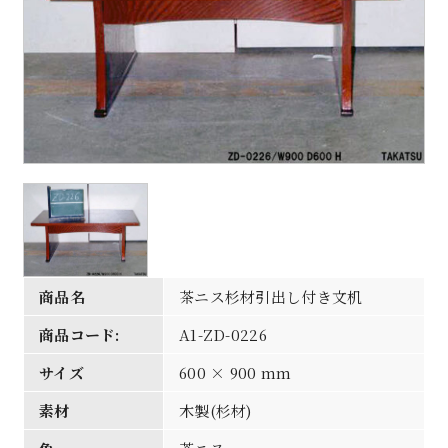
商品名
茶ニス杉材引出し付き文机
商品コード:
A1-ZD-0226
サイズ
600 × 900 mm
素材
木製(杉材)