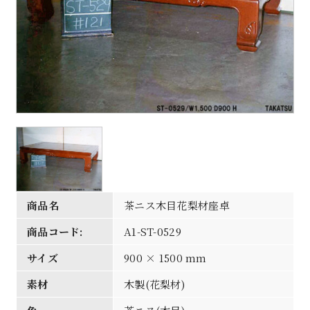
商品名
茶ニス木目花梨材座卓
商品コード:
A1-ST-0529
サイズ
900 × 1500 mm
素材
木製(花梨材)