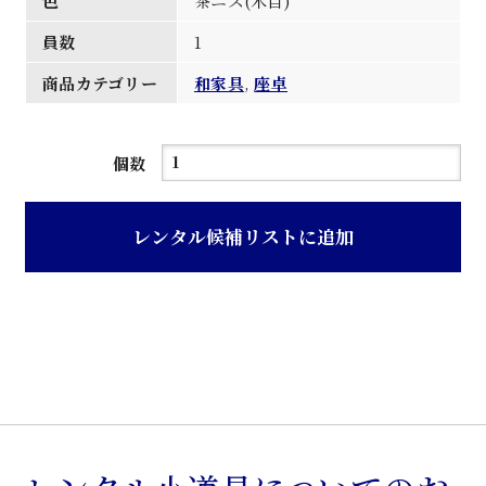
色
茶ニス(木目)
員数
1
商品カテゴリー
和家具
,
座卓
茶
個数
ニ
ス
レンタル候補リストに追加
木
目
花
梨
材
座
卓
個