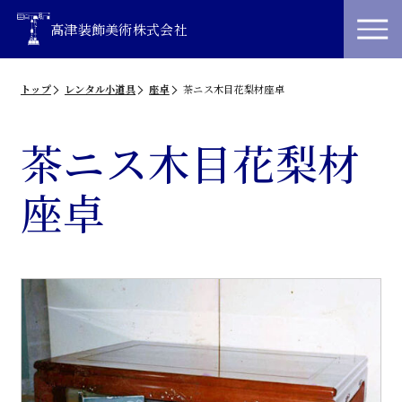
高津装飾美術株式会社
トップ
レンタル小道具
座卓
茶ニス木目花梨材座卓
茶ニス木目花梨材
座卓