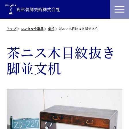
高津装飾美術株式会社
トップ
レンタル小道具
座机
茶ニス木目紋抜き脚並文机
茶ニス木目紋抜き
脚並文机