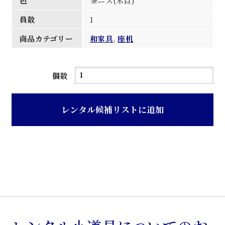
色
茶ニス(木目)
員数
1
商品カテゴリー
和家具
,
座机
茶
個数
ニ
ス
レンタル候補リストに追加
木
目
紋
抜
き
脚
並
文