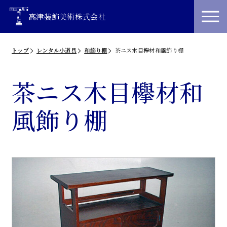
高津装飾美術株式会社
トップ
レンタル小道具
和飾り棚
茶ニス木目欅材和風飾り棚
茶ニス木目欅材和
風飾り棚