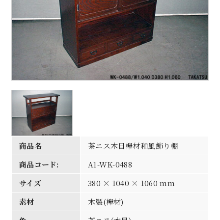
商品名
茶ニス木目欅材和風飾り棚
商品コード:
A1-WK-0488
サイズ
380 × 1040 × 1060 mm
素材
木製(欅材)