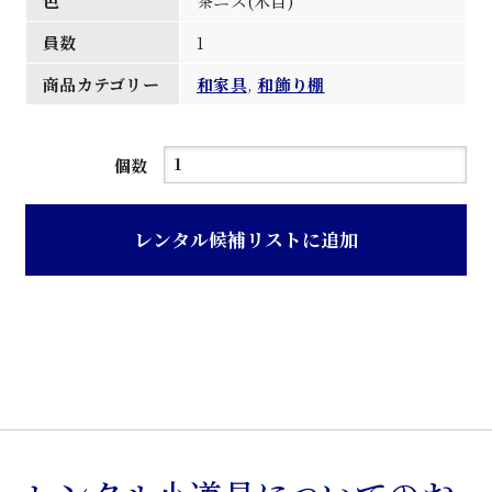
色
茶ニス(木目)
員数
1
商品カテゴリー
和家具
,
和飾り棚
茶
個数
ニ
ス
レンタル候補リストに追加
木
目
欅
材
和
風
飾
り