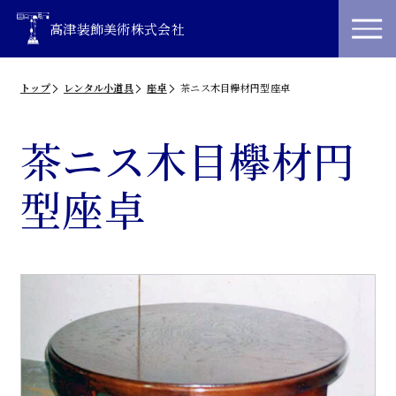
高津装飾美術株式会社
トップ
レンタル小道具
座卓
茶ニス木目欅材円型座卓
茶ニス木目欅材円
型座卓