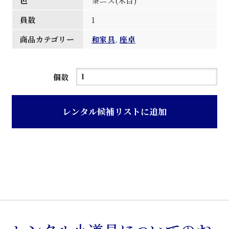
色
茶ニス(木目)
員数
1
商品カテゴリー
和家具
,
座卓
茶
個数
ニ
ス
レンタル候補リストに追加
木
目
欅
材
円
型
座
卓