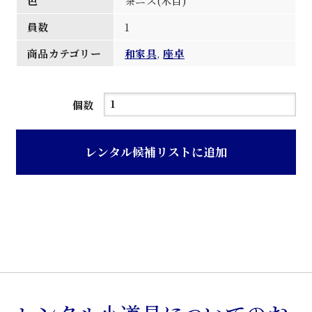
色
茶ニス(木目)
員数
1
商品カテゴリー
和家具
,
座卓
茶
個数
ニ
ス
レンタル候補リストに追加
木
目
折
畳
式
円
型
座