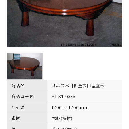
商品名
茶ニス木目折畳式円型座卓
商品コード:
A1-ST-0536
サイズ
1200 × 1200 mm
素材
木製(欅材)