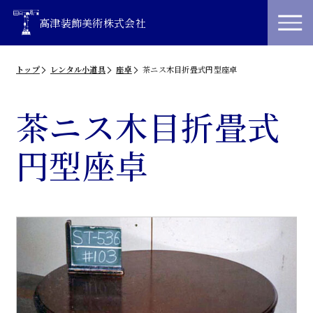
高津装飾美術株式会社
トップ
レンタル小道具
座卓
茶ニス木目折畳式円型座卓
茶ニス木目折畳式
円型座卓