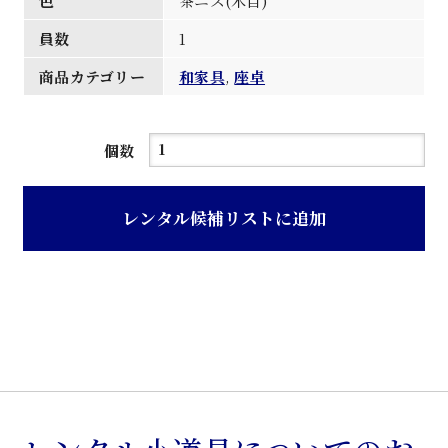
色
茶ニス(木目)
員数
1
商品カテゴリー
和家具
,
座卓
茶
個数
ニ
ス
レンタル候補リストに追加
木
目
天
板
黒
脚
丸
卓