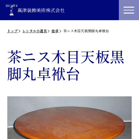
高津装飾美術株式会社
トップ
レンタル小道具
座卓
茶ニス木目天板黒脚丸卓袱台
茶ニス木目天板黒
脚丸卓袱台