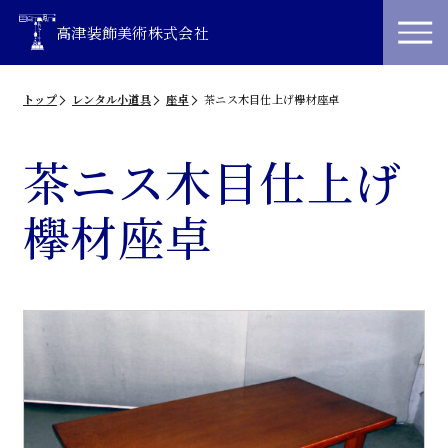
高津装飾美術株式会社
トップ
レンタル小道具
座卓
茶ニス木目仕上げ欅材座卓
茶ニス木目仕上げ
欅材座卓