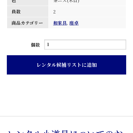
色
茶ニス(木目)
員数
2
商品カテゴリー
和家具
,
座卓
茶
個数
ニ
ス
レンタル候補リストに追加
木
目
仕
上
げ
欅
材
座