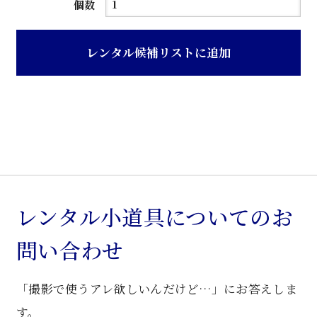
茶
個数
ニ
ス
レンタル候補リストに追加
塗
鏡
付
き
旧
型
洋
服
レンタル小道具についてのお
箪
問い合わせ
笥
個
「撮影で使うアレ欲しいんだけど…」にお答えしま
す。