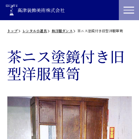
高津装飾美術株式会社
トップ
レンタル小道具
和洋服ダンス
茶ニス塗鏡付き旧型洋服箪笥
茶ニス塗鏡付き旧
型洋服箪笥