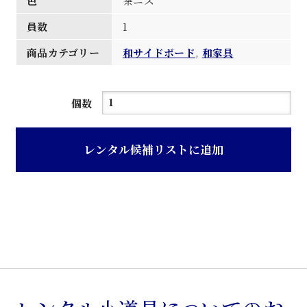
色
茶ニス
員数
1
商品カテゴリー
和サイドボード
,
和家具
茶
個数
ニ
ス
レンタル候補リストに追加
塗
木
製
旧
型
サ
イ
ド