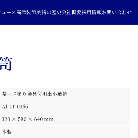
デュース
高津装飾美術の歴史
会社概要
採用情報
お問い合わせ
笥
茶ニス塗り金具付引出小箪笥
A1-JT-0366
320 × 580 × 640 mm
木製