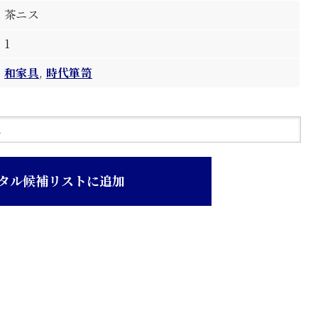
茶ニス
1
和家具
,
時代箪笥
タル候補リストに追加