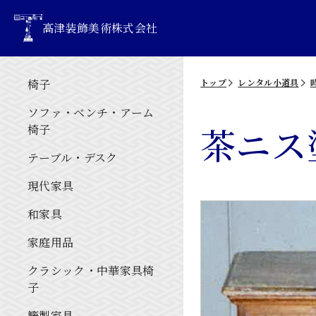
高津装飾美術株式会社
椅子
トップ
レンタル小道具
ソファ・ベンチ・アーム
茶ニス
椅子
テーブル・デスク
現代家具
和家具
家庭用品
クラシック・中華家具椅
子
籐製家具