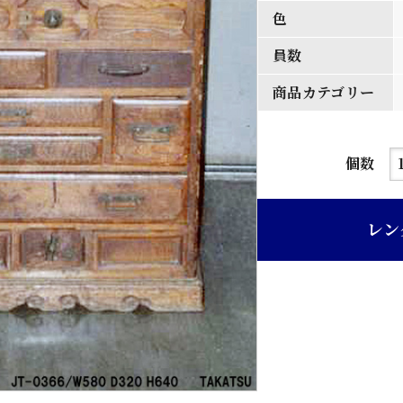
色
員数
商品カテゴリー
茶
個数
ニ
ス
レン
塗
り
金
具
付
引