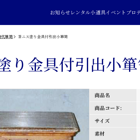
お知らせ
レンタル小道具
イベントプロ
時代箪笥
茶ニス塗り金具付引出小箪笥
塗り金具付引出小箪
商品名
商品コード:
サイズ
素材