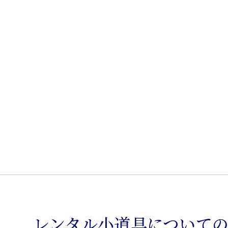
出
小
箪
笥
個
レンタル小道具について