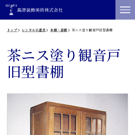
高津装飾美術株式会社
トップ
レンタル小道具
本棚・書棚
茶ニス塗り観音戸旧型書棚
茶ニス塗り観音戸
旧型書棚