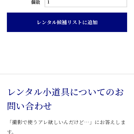
茶
個数
ニ
ス
レンタル候補リストに追加
塗
り
観
音
戸
旧
型
書
レンタル小道具についてのお
棚
問い合わせ
個
「撮影で使うアレ欲しいんだけど…」にお答えしま
す。