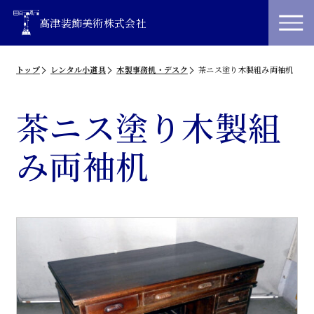
高津装飾美術株式会社
トップ
レンタル小道具
木製事務机・デスク
茶ニス塗り木製組み両袖机
茶ニス塗り木製組
み両袖机