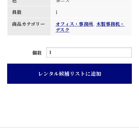
色
茶ニス
員数
1
商品カテゴリー
オフィス・事務所
,
木製事務机・
デスク
茶
個数
ニ
ス
レンタル候補リストに追加
塗
り
木
製
組
み
両