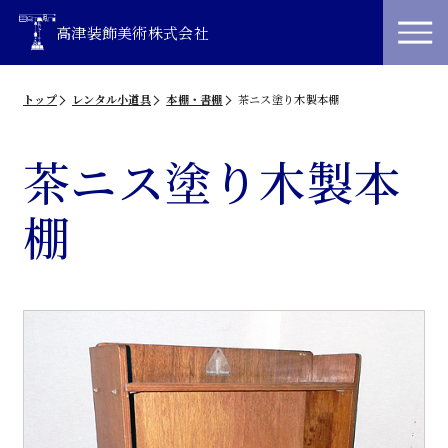
高津装飾美術株式会社
トップ
レンタル小道具
本棚・書棚
茶ニス塗り木製本棚
茶ニス塗り木製本
棚