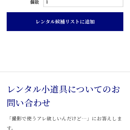
茶
個数
ニ
ス
レンタル候補リストに追加
塗
り
木
製
本
棚
個
レンタル小道具についてのお
問い合わせ
「撮影で使うアレ欲しいんだけど…」にお答えしま
す。