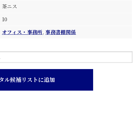
茶ニス
10
オフィス・事務所
,
事務書棚関係
タル候補リストに追加