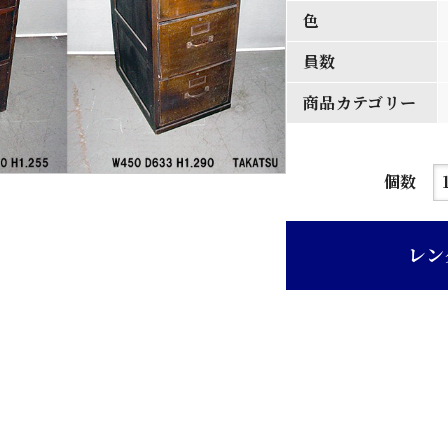
色
員数
商品カテゴリー
茶
個数
ニ
ス
レン
塗
り
四
段
木
製