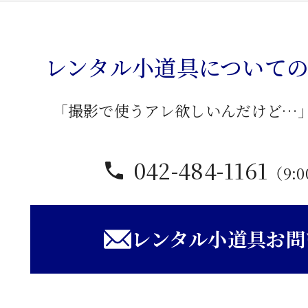
カ
ー
ド
レンタル小道具について
箱
個
「撮影で使うアレ欲しいんだけど…
042-484-1161
（9:0
レンタル小道具お問