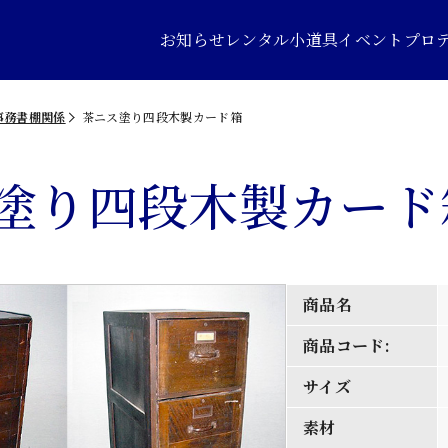
お知らせ
レンタル小道具
イベントプロ
事務書棚関係
茶ニス塗り四段木製カード箱
塗り四段木製カード
商品名
商品コード:
サイズ
素材