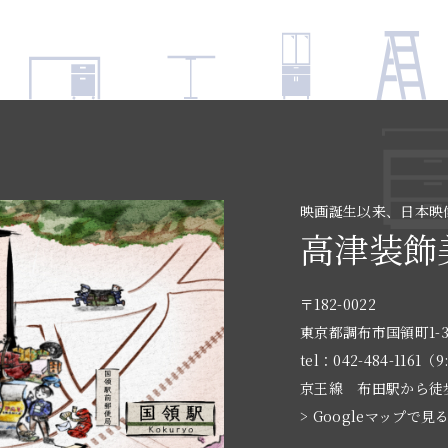
映画誕生以来、日本映
高津装飾
〒182-0022
東京都調布市国領町1-3
tel：042-484-1161（9
京王線 布田駅から徒
> Googleマップで見