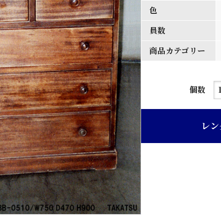
色
員数
商品カテゴリー
茶
個数
ニ
ス
レン
塗
り
四
段
引
出