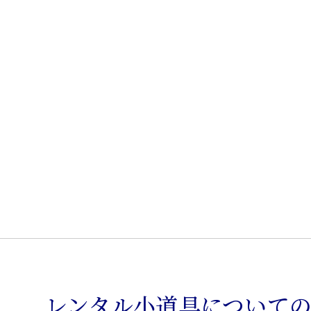
チ
ェ
ス
ト
個
レンタル小道具について