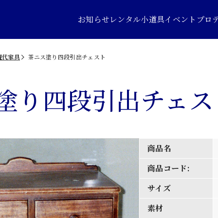
お知らせ
レンタル小道具
イベントプロ
現代家具
茶ニス塗り四段引出チェスト
塗り四段引出チェス
商品名
商品コード:
サイズ
素材