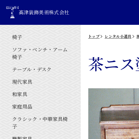
高津装飾美術株式会社
椅子
トップ
レンタル小道具
ソファ・ベンチ・アーム
茶ニス
椅子
テーブル・デスク
現代家具
和家具
家庭用品
クラシック・中華家具椅
子
籐製家具