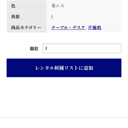
色
茶ニス
員数
1
商品カテゴリー
テーブル・デスク
,
片袖机
茶
個数
ニ
ス
レンタル候補リストに追加
塗
り
ラ
イ
テ
ィ
ン