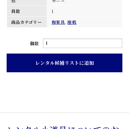
色
茶ニス
員数
1
商品カテゴリー
和家具
,
座机
茶
個数
ニ
ス
レンタル候補リストに追加
塗
り
グ
リ
脚
座
机
個