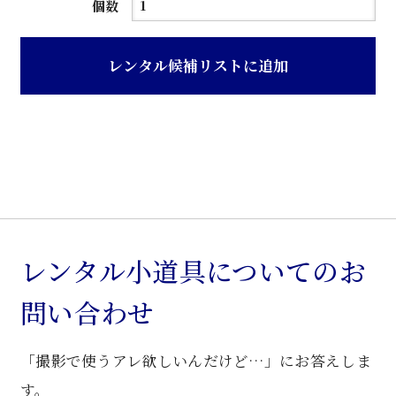
茶
個数
ニ
ス
レンタル候補リストに追加
塗
り
ク
ラ
シ
ッ
ク
調
レンタル小道具についてのお
木
問い合わせ
製
花
「撮影で使うアレ欲しいんだけど…」にお答えしま
台
個
す。