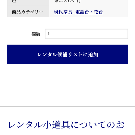
色
茶ニス(木目)
商品カテゴリー
現代家具
,
電話台・花台
茶
個数
ニ
ス
レンタル候補リストに追加
仕
上
校
舎
観
音
戸
電
レンタル小道具についてのお
話