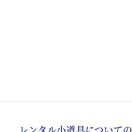
り
猫
脚
椅
子
個
レンタル小道具について