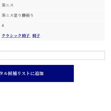
茶ニス
茶ニス塗り籐張り
4
クラシック椅子
,
椅子
タル候補リストに追加