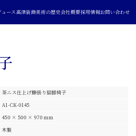
デュース
高津装飾美術の歴史
会社概要
採用情報
お問い合わせ
子
茶ニス仕上げ籐張り猫脚椅子
A1-CK-0145
450 × 500 × 970 mm
木製