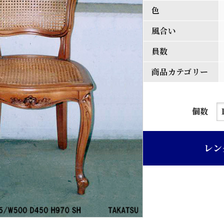
色
風合い
員数
商品カテゴリー
茶
個数
ニ
ス
レン
仕
上
げ
籐
張