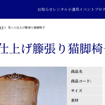
お知らせ
レンタル小道具
イベントプロ
椅子
茶ニス仕上げ籐張り猫脚椅子
仕上げ籐張り猫脚椅
商品名
商品コード:
サイズ
素材