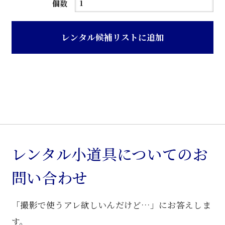
茶
個数
ニ
ス
レンタル候補リストに追加
仕
上
げ
整
理
箪
笥
個
レンタル小道具についてのお
問い合わせ
「撮影で使うアレ欲しいんだけど…」にお答えしま
す。