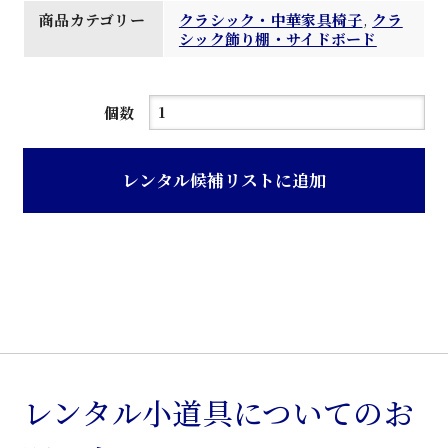
商品カテゴリー
クラシック・中華家具椅子
,
クラ
シック飾り棚・サイドボード
茶
個数
ニ
ス
レンタル候補リストに追加
オ
ー
プ
ン
型
ク
ラ
シ
レンタル小道具についてのお
ッ