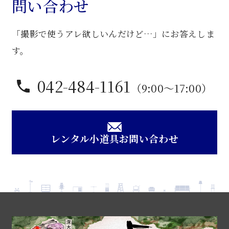
問い合わせ
ク
洋
「撮影で使うアレ欲しいんだけど…」にお答えしま
風
飾
す。
棚
個
042-484-1161
（9:00〜17:00）
レンタル小道具お問い合わせ