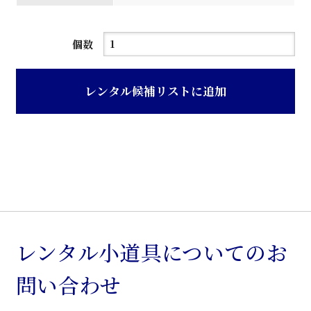
紺
個数
色
モ
レンタル候補リストに追加
ケ
張
り
回
転
ア
ー
ム
レンタル小道具についてのお
椅
問い合わせ
子
個