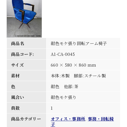
商品名
紺色モケ張り回転アーム椅子
商品コード:
A1-CA-0045
サイズ
660 × 580 × 860 mm
素材
本体:木製 脚部:スチール製
色
紺色 他部:茶
風合い
紺色モケ張り
員数
1
商品カテゴリー
オフィス・事務所
,
事務・回転椅
子