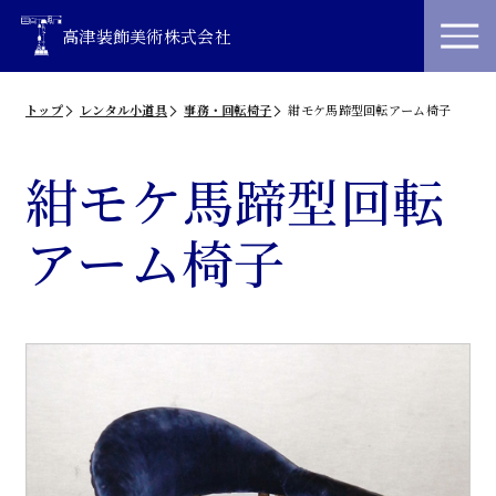
高津装飾美術株式会社
トップ
レンタル小道具
事務・回転椅子
紺モケ馬蹄型回転アーム椅子
紺モケ馬蹄型回転
アーム椅子