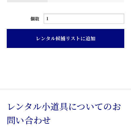
紺
個数
モ
ケ
レンタル候補リストに追加
馬
蹄
型
回
転
ア
ー
ム
レンタル小道具についてのお
椅
問い合わせ
子
個