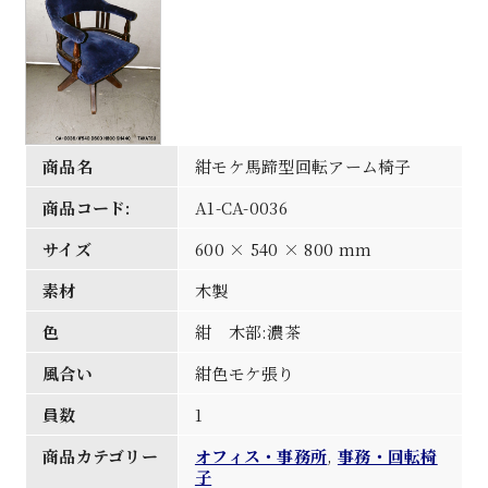
商品名
紺モケ馬蹄型回転アーム椅子
商品コード:
A1-CA-0036
サイズ
600 × 540 × 800 mm
素材
木製
色
紺 木部:濃茶
風合い
紺色モケ張り
員数
1
商品カテゴリー
オフィス・事務所
,
事務・回転椅
子