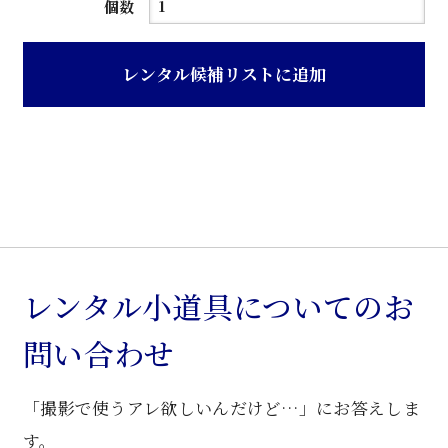
紫
個数
檀
風
レンタル候補リストに追加
ク
ラ
シ
ッ
ク
調
花
台
レンタル小道具についてのお
個
問い合わせ
「撮影で使うアレ欲しいんだけど…」にお答えしま
す。