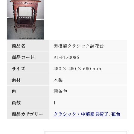
商品名
紫檀風クラシック調花台
商品コード:
A1-FL-0086
サイズ
480 × 480 × 680 mm
素材
木製
色
濃茶色
員数
1
商品カテゴリー
クラシック・中華家具椅子
,
花台