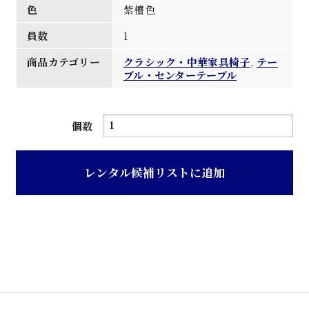
色
紫檀色
員数
1
商品カテゴリー
クラシック・中華家具椅子
,
テー
ブル・センターテーブル
紫
個数
檀
色
レンタル候補リストに追加
簀
子
天
板
応
接
卓