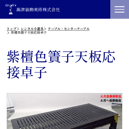
高津装飾美術株式会社
トップ
レンタル小道具
テーブル・センターテーブル
紫檀色簀子天板応接卓子
紫檀色簀子天板応
接卓子