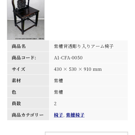
商品名
紫檀背透彫り入りアーム椅子
商品コード:
A1-CFA-0050
サイズ
430 × 530 × 910 mm
素材
紫檀
色
紫檀
員数
2
商品カテゴリー
椅子
,
紫檀椅子