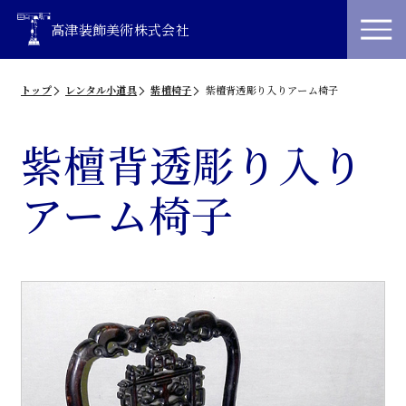
高津装飾美術株式会社
トップ
レンタル小道具
紫檀椅子
紫檀背透彫り入りアーム椅子
紫檀背透彫り入り
アーム椅子