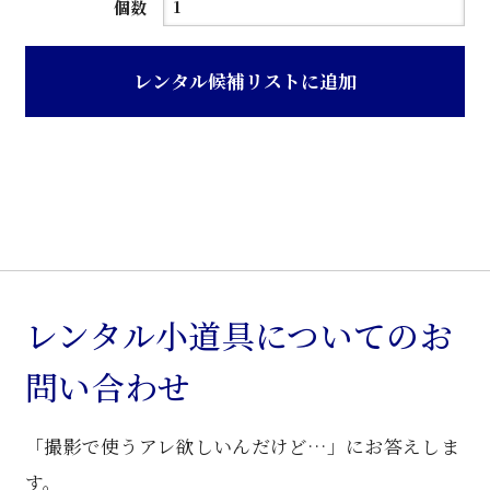
紫
個数
檀
背
レンタル候補リストに追加
透
彫
り
入
り
ア
ー
ム
レンタル小道具についてのお
椅
問い合わせ
子
個
「撮影で使うアレ欲しいんだけど…」にお答えしま
す。