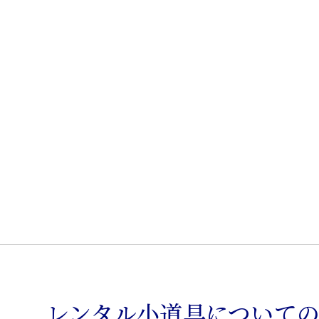
椅
子
個
レンタル小道具について