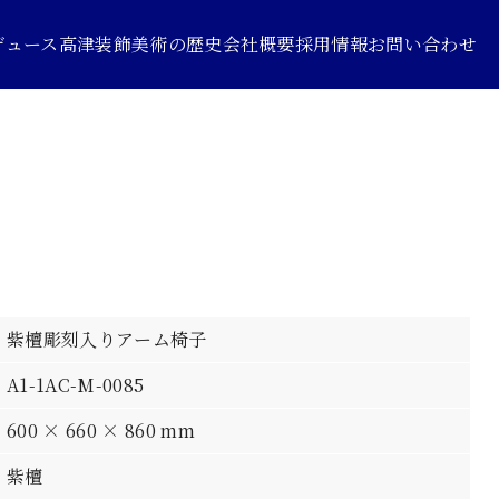
デュース
高津装飾美術の歴史
会社概要
採用情報
お問い合わせ
紫檀彫刻入りアーム椅子
A1-1AC-M-0085
600 × 660 × 860 mm
紫檀