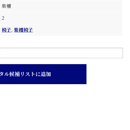
紫檀
2
椅子
,
紫檀椅子
タル候補リストに追加