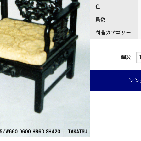
色
員数
商品カテゴリー
紫
個数
檀
彫
レン
刻
入
り
ア
ー
ム