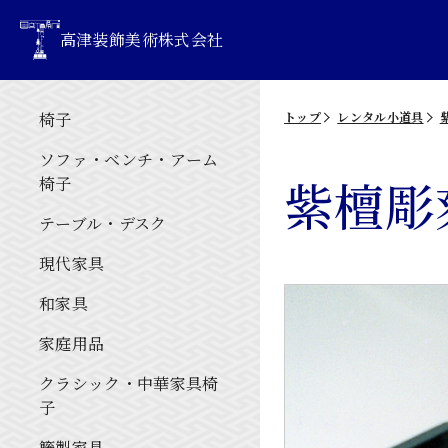
高津装飾美術株式会社
椅子
トップ
レンタル小道具
ソファ・ベンチ・アーム
紫檀彫
椅子
テーブル・デスク
現代家具
和家具
家庭用品
クラシック・中華家具椅
子
籐製家具