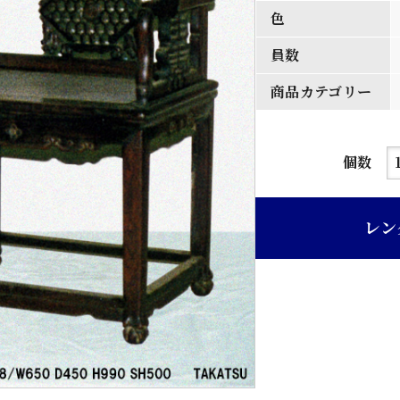
色
員数
商品カテゴリー
紫
個数
檀
彫
レン
刻
入
り
ア
ー
ム