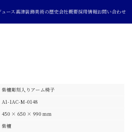
デュース
高津装飾美術の歴史
会社概要
採用情報
お問い合わせ
紫檀彫刻入りアーム椅子
A1-1AC-M-0148
450 × 650 × 990 mm
紫檀