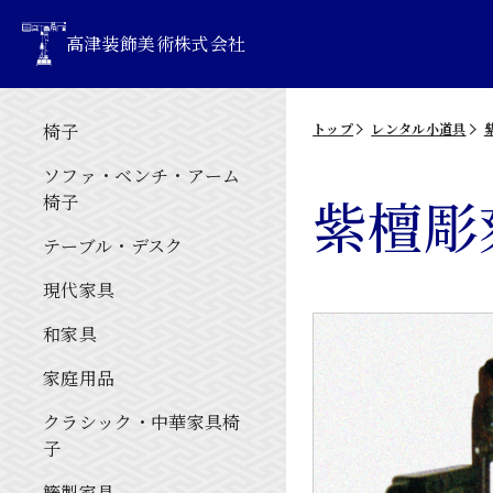
高津装飾美術株式会社
椅子
トップ
レンタル小道具
ソファ・ベンチ・アーム
紫檀彫
椅子
テーブル・デスク
現代家具
和家具
家庭用品
クラシック・中華家具椅
子
籐製家具