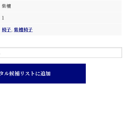
紫檀
1
椅子
,
紫檀椅子
タル候補リストに追加