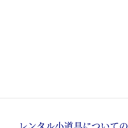
椅
子
個
レンタル小道具について