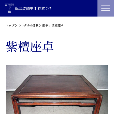
高津装飾美術株式会社
トップ
レンタル小道具
座卓
紫檀座卓
紫檀座卓