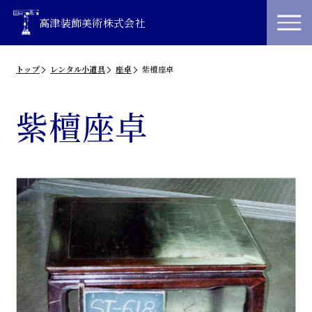
高津装飾美術株式会社
トップ
レンタル小道具
座卓
紫檀座卓
紫檀座卓