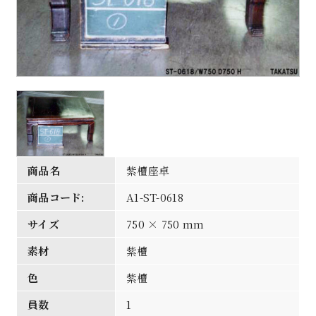
商品名
紫檀座卓
商品コード:
A1-ST-0618
サイズ
750 × 750 mm
素材
紫檀
色
紫檀
員数
1