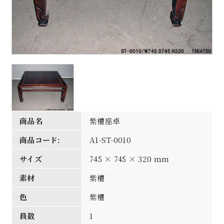
商品名
紫檀座卓
商品コード:
A1-ST-0010
サイズ
745 × 745 × 320 mm
素材
紫檀
色
紫檀
員数
1