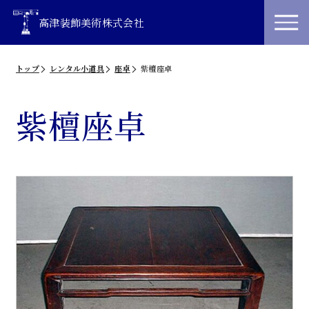
高津装飾美術株式会社
トップ
レンタル小道具
座卓
紫檀座卓
紫檀座卓