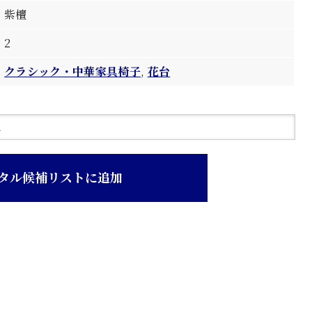
紫檀
2
クラシック・中華家具椅子
,
花台
タル候補リストに追加