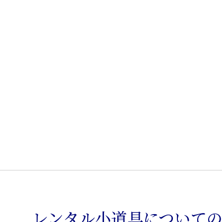
板
花
台
個
レンタル小道具について