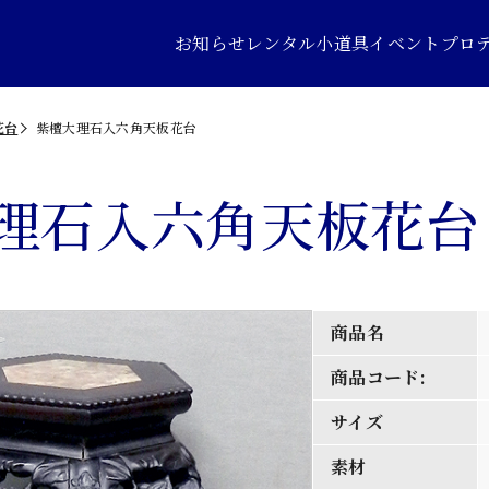
お知らせ
レンタル小道具
イベントプロ
花台
紫檀大理石入六角天板花台
理石入六角天板花台
商品名
商品コード:
サイズ
素材