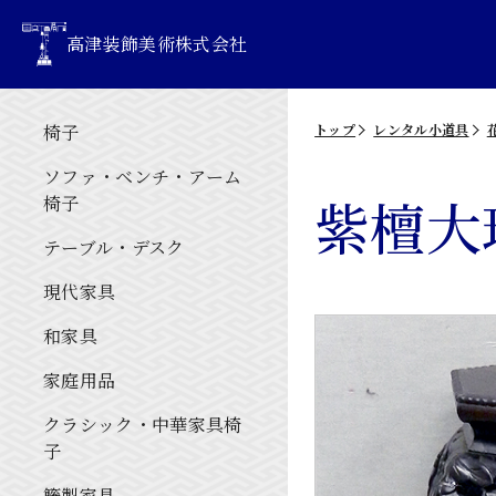
高津装飾美術株式会社
椅子
トップ
レンタル小道具
ソファ・ベンチ・アーム
紫檀大
椅子
テーブル・デスク
現代家具
和家具
家庭用品
クラシック・中華家具椅
子
籐製家具