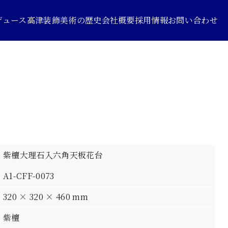
デュース
高津装飾美術の歴史
会社概要
採用情報
お問い合わせ
紫檀大理石入六角天板花台
A1-CFF-0073
320 × 320 × 460 mm
紫檀