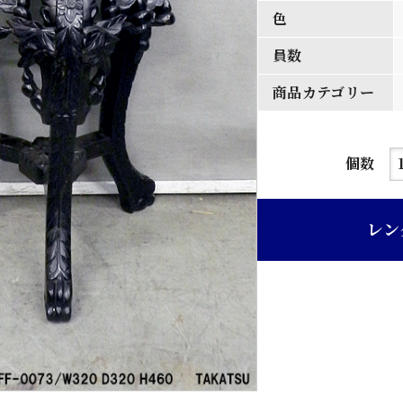
色
員数
商品カテゴリー
紫
個数
檀
大
レン
理
石
入
六
角
天