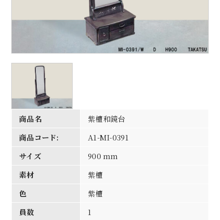
商品名
紫檀和鏡台
商品コード:
A1-MI-0391
サイズ
900 mm
素材
紫檀
色
紫檀
員数
1