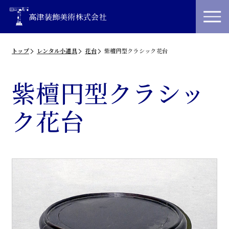
高津装飾美術株式会社
トップ
レンタル小道具
花台
紫檀円型クラシック花台
紫檀円型クラシッ
ク花台