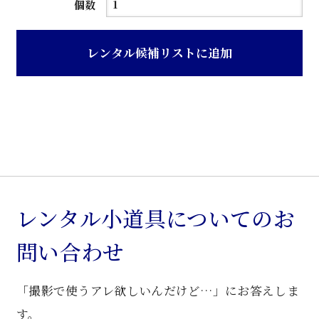
紫
個数
檀
円
レンタル候補リストに追加
型
ク
ラ
シ
ッ
ク
花
台
レンタル小道具についてのお
個
問い合わせ
「撮影で使うアレ欲しいんだけど…」にお答えしま
す。