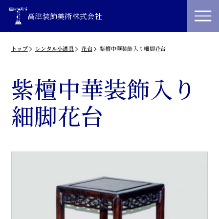
高津装飾美術株式会社
トップ
レンタル小道具
花台
紫檀中華装飾入り細脚花台
紫檀中華装飾入り
細脚花台