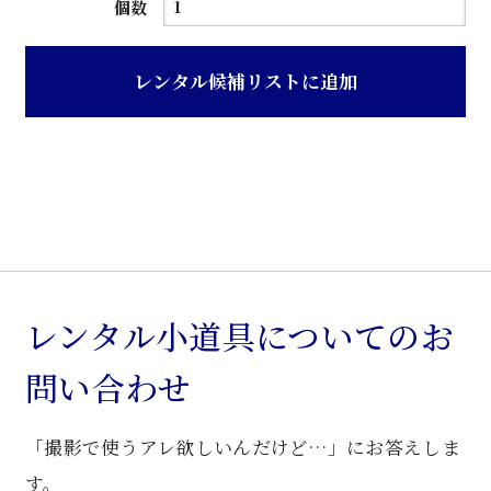
紫
個数
檀
中
レンタル候補リストに追加
華
装
飾
入
り
細
脚
花
レンタル小道具についてのお
台
問い合わせ
個
「撮影で使うアレ欲しいんだけど…」にお答えしま
す。