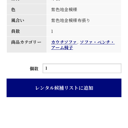
色
紫色地金模様
風合い
紫色地金模様布張り
員数
1
商品カテゴリー
カウチソファ
,
ソファ・べンチ・
アーム椅子
紫
個数
地
金
レンタル候補リストに追加
模
様
布
張
ク