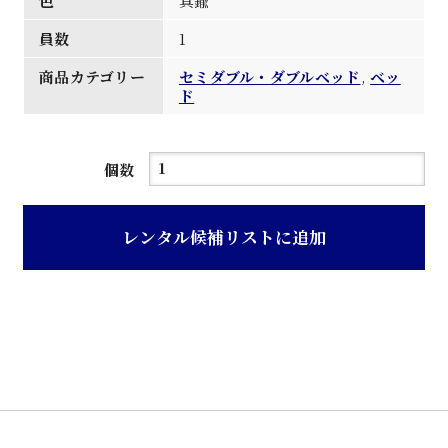
色
真鍮
員数
1
商品カテゴリー
セミダブル・ダブルベッド
,
ベッ
ド
真
個数
鍮
ク
レンタル候補リストに追加
ラ
シ
ッ
ク
セ
ミ
ダ