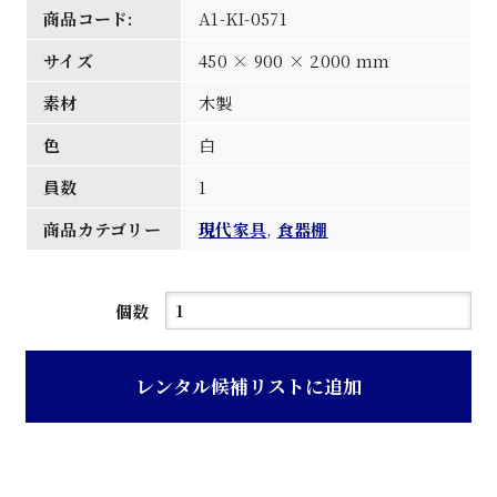
商品コード:
A1-KI-0571
サイズ
450 × 900 × 2000 mm
素材
木製
色
白
員数
1
商品カテゴリー
現代家具
,
食器棚
白
個数
色
観
レンタル候補リストに追加
音
扉
重