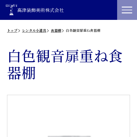
高津装飾美術株式会社
トップ
レンタル小道具
食器棚
白色観音扉重ね食器棚
白色観音扉重ね食
器棚