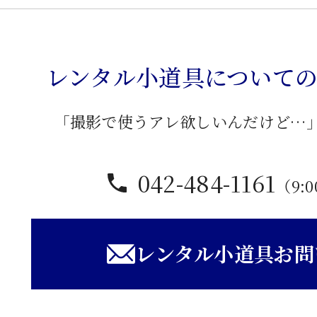
ラ
シ
ッ
レンタル小道具について
ク
卓
子
「撮影で使うアレ欲しいんだけど…
個
042-484-1161
（9:0
レンタル小道具お問