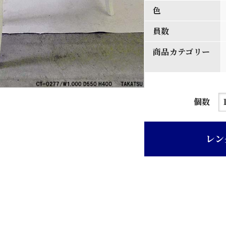
色
員数
商品カテゴリー
白
個数
色
楕
レン
円
型
天
板
ク