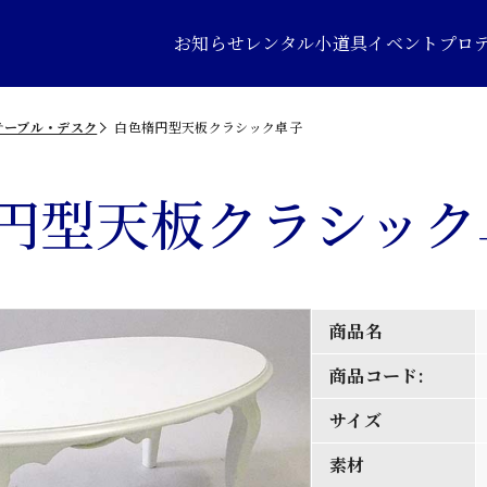
お知らせ
レンタル小道具
イベントプロ
テーブル・デスク
白色楕円型天板クラシック卓子
円型天板クラシック
商品名
商品コード:
サイズ
素材