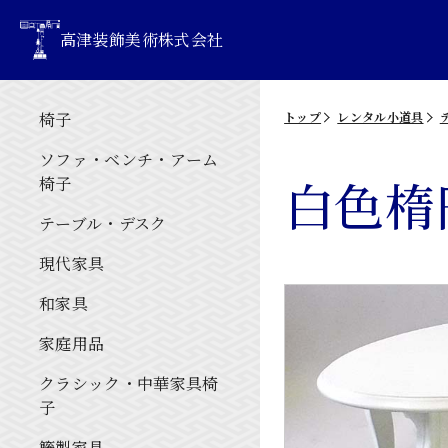
高津装飾美術株式会社
椅子
トップ
レンタル小道具
ソファ・ベンチ・アーム
白色楕
椅子
テーブル・デスク
現代家具
和家具
家庭用品
クラシック・中華家具椅
子
籐製家具