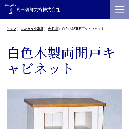
高津装飾美術株式会社
トップ
レンタル小道具
食器棚
白色木製両開戸キャビネット
白色木製両開戸キ
ャビネット