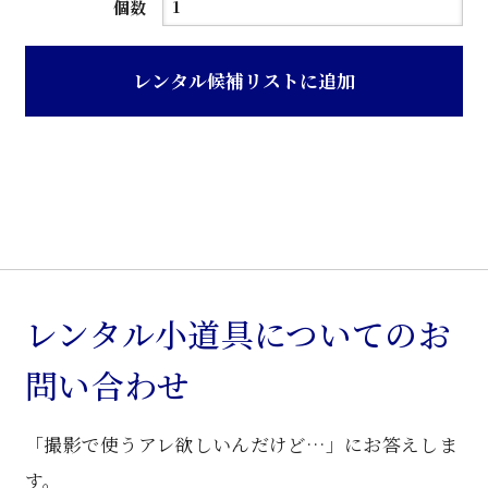
白
個数
色
木
レンタル候補リストに追加
製
両
開
戸
キ
ャ
ビ
ネ
レンタル小道具についてのお
ッ
問い合わせ
ト
個
「撮影で使うアレ欲しいんだけど…」にお答えしま
す。